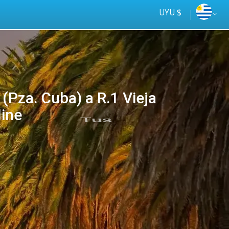
UYU $
(Pza. Cuba) a R.1 Vieja
line
Tus
online
ómnibus