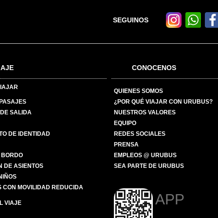
SEGUINOS
IAJE
CONOCENOS
IAJAR
QUIENES SOMOS
 PASAJES
¿POR QUÉ VIAJAR CON URUBUS?
DE SALIDA
NUESTROS VALORES
EQUIPO
O DE IDENTIDAD
REDES SOCIALES
PRENSA
 BORDO
EMPLEOS @ URUBUS
N DE ASIENTOS
SEA PARTE DE URUBUS
 NIÑOS
 CON MOVILIDAD REDUCIDA
APP
 VIAJE