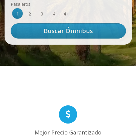
Pasajeros
1
2
3
4
4+
Mejor Precio Garantizado