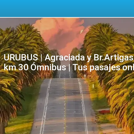
URUBUS | Agraciada y Br.Artigas 
km 30 Ómnibus | Tus pasajes on