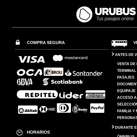
COMPRA SEGURA
V
ANTES DE V
VENTA DE
TERMINAL 
PASAJES
DOCUMENT
EQUIPAJE
ACCESO A
SELECCIÓ
FAMILIA Y
PERSONAS
DURANTE EL
HORARIOS
ÓMNIBUS