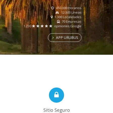
450.000 Horarios
12.300 Líneas
1.300 Localidades
70 Empresas
1.230
opiniones Google
APP URUBUS
Sitio Seguro