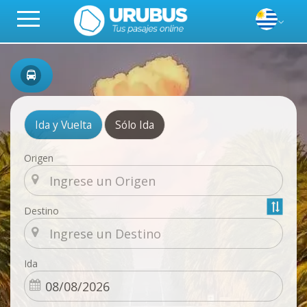
Ida y Vuelta
Sólo Ida
Origen
Destino
Ida