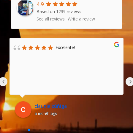
4.9
Based on 1239 reviews
See all reviews
Write a review
Excelente!
‹
›
claudia zúñiga
a month ago