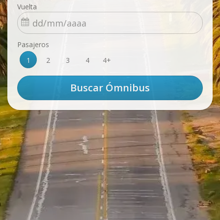
Vuelta
Pasajeros
1
2
3
4
4+