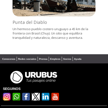
Punta del Diablo
Un hermoso pueblo costero uruguayo a 45 km de la
frontera con Brasil (Chuy). Un sitio que equilibra
tranquilidad y naturaleza, descanso y aventura.
Conocenos
Redes sociales
Prensa
Empleos
Socios
Ayuda
SEGUINOS