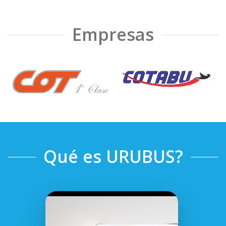
Empresas
❮
❯
Qué es URUBUS?