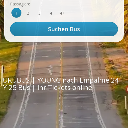
Passagiere
1
2
3
4
4+
URUBUS | YOUNG nach Empalme 24
Y 25 Bus | Ihr Tickets online