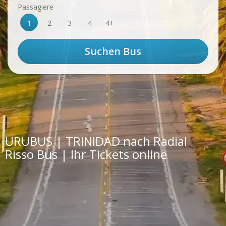
Passagiere
1
2
3
4
4+
URUBUS | TRINIDAD nach Radial
Risso Bus | Ihr Tickets online