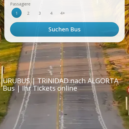
Passagiere
1
2
3
4
4+
URUBUS | TRINIDAD nach ALGORTA
Bus | Ihr Tickets online