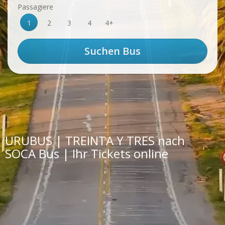
Passagiere
1
2
3
4
4+
URUBUS | TREINTA Y TRES nach
SOCA Bus | Ihr Tickets online