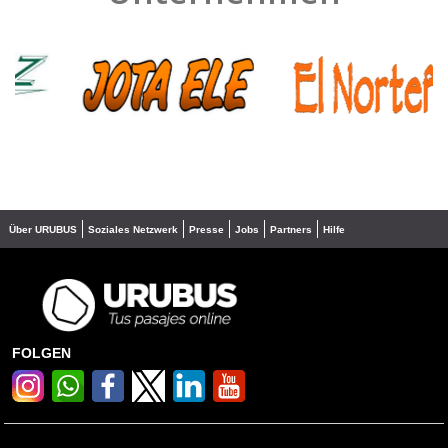
❮
❯
Über URUBUS
Soziales Netzwerk
Presse
Jobs
Partners
Hilfe
FOLGEN