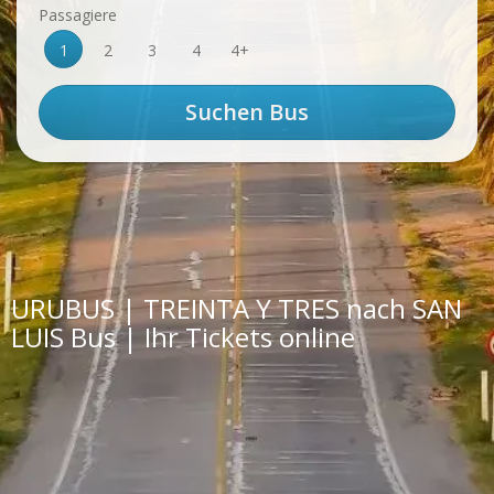
Passagiere
1
2
3
4
4+
URUBUS | TREINTA Y TRES nach SAN
LUIS Bus | Ihr Tickets online