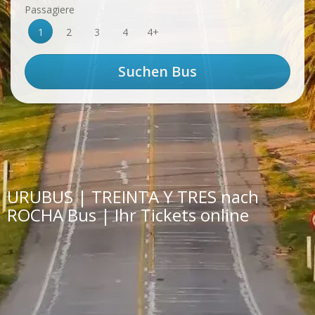
Passagiere
1
2
3
4
4+
URUBUS | TREINTA Y TRES nach
ROCHA Bus | Ihr Tickets online