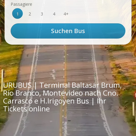
Passagiere
1
2
3
4
4+
URUBUS | Terminal Baltasar Brum,
Río Branco, Montevideo nach Cno.
Carrasco e H.Irigoyen Bus | Ihr
Tickets online