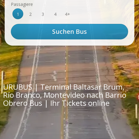
Passagiere
1
2
3
4
4+
URUBUS | Terminal Baltasar Brum,
Río Branco, Montevideo nach Barrio
Obrero Bus | Ihr Tickets online