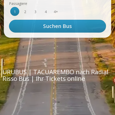
Passagiere
1
2
3
4
4+
URUBUS | TACUAREMBO nach Radial
Risso Bus | Ihr Tickets online