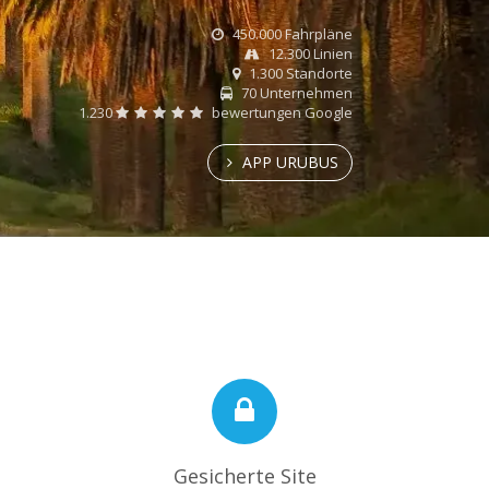
450.000 Fahrpläne
12.300 Linien
1.300 Standorte
70 Unternehmen
1.230
bewertungen Google
APP URUBUS
Gesicherte Site