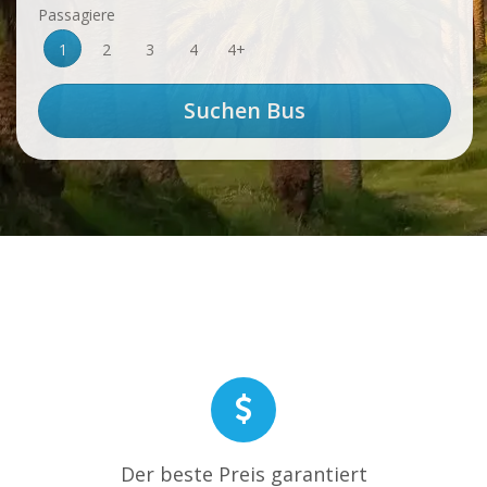
Passagiere
1
2
3
4
4+
Der beste Preis garantiert