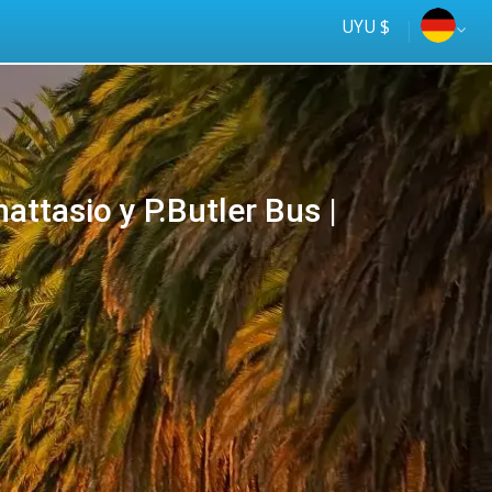
UYU $
ttasio y P.Butler Bus |
Tus
online
ómnibus