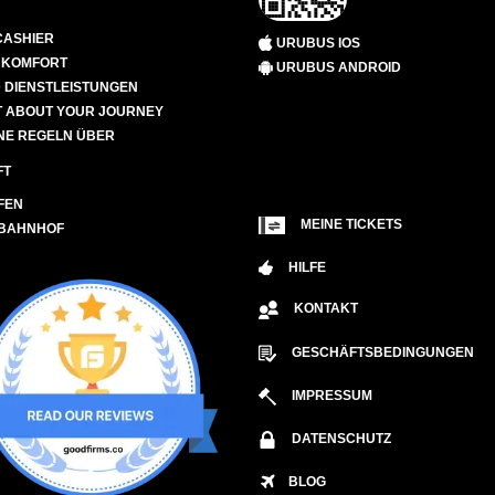
CASHIER
URUBUS IOS
D KOMFORT
URUBUS ANDROID
 DIENSTLEISTUNGEN
 ABOUT YOUR JOURNEY
NE REGELN ÜBER
FT
FEN
MEINE TICKETS
 BAHNHOF
HILFE
KONTAKT
GESCHÄFTSBEDINGUNGEN
IMPRESSUM
DATENSCHUTZ
BLOG