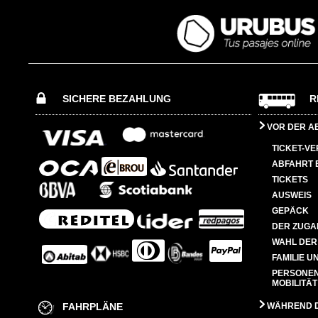
SICHERE BEZAHLUNG
R
VOR DER A
TICKET-V
ABFAHRT 
TICKETS
AUSWEIS
GEPÄCK
DER ZUGA
WAHL DER
FAMILIE U
PERSONEN
MOBILITÄT
FAHRPLÄNE
WÄHREND D