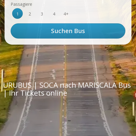
Passagiere
1
2
3
4
4+
URUBUS | SOCA nach MARISCALA Bus
| Ihr Tickets online