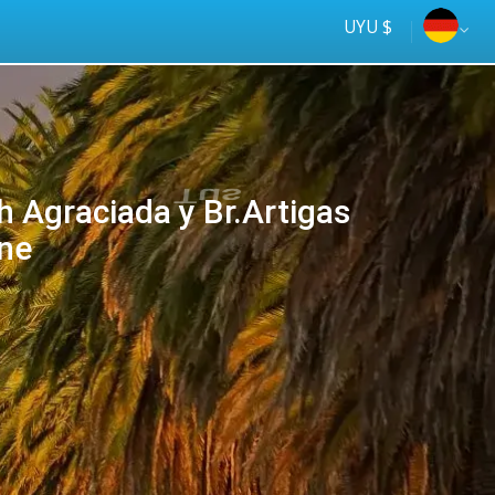
UYU $
 Agraciada y Br.Artigas
ine
Tus
online
ómnibus