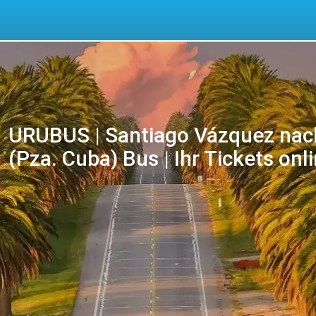
URUBUS | Santiago Vázquez nach
(Pza. Cuba) Bus | Ihr Tickets onl