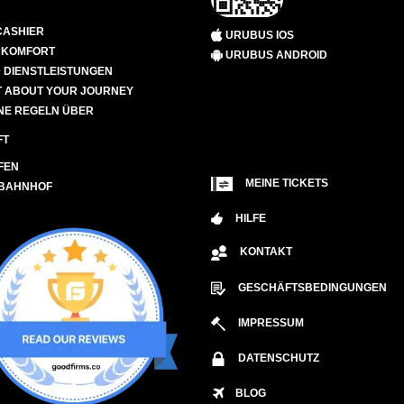
CASHIER
URUBUS IOS
D KOMFORT
URUBUS ANDROID
 DIENSTLEISTUNGEN
 ABOUT YOUR JOURNEY
NE REGELN ÜBER
FT
FEN
MEINE TICKETS
 BAHNHOF
HILFE
KONTAKT
GESCHÄFTSBEDINGUNGEN
IMPRESSUM
DATENSCHUTZ
BLOG