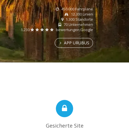
450.000 Fahrpläne
12.300 Linien
1.300 Standorte
70 Unternehmen
1.230
bewertungen Google
APP URUBUS
Gesicherte Site