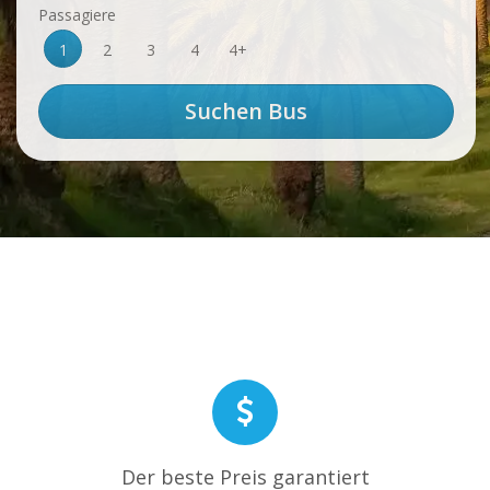
Passagiere
1
2
3
4
4+
Der beste Preis garantiert