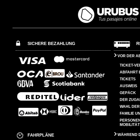
SICHERE BEZAHLUNG
R
VOR DER A
TICKET-V
ABFAHRT 
TICKETS
AUSWEIS
GEPÄCK
DER ZUGA
WAHL DER
FAMILIE U
PERSONEN
MOBILITÄT
FAHRPLÄNE
WÄHREND D