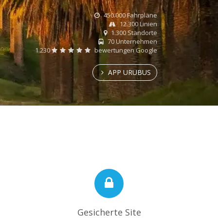
450.000 Fahrpläne
12.300 Linien
1.300 Standorte
70 Unternehmen
1.230
bewertungen Google
APP URUBUS
Gesicherte Site