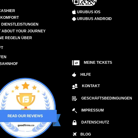
CASHIER
URUBUS IOS
D KOMFORT
URUBUS ANDROID
 DIENSTLEISTUNGEN
 ABOUT YOUR JOURNEY
NE REGELN ÜBER
FT
FEN
MEINE TICKETS
 BAHNHOF
HILFE
KONTAKT
GESCHÄFTSBEDINGUNGEN
IMPRESSUM
DATENSCHUTZ
BLOG