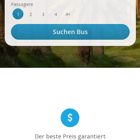
Passagiere
1
2
3
4
4+
Der beste Preis garantiert