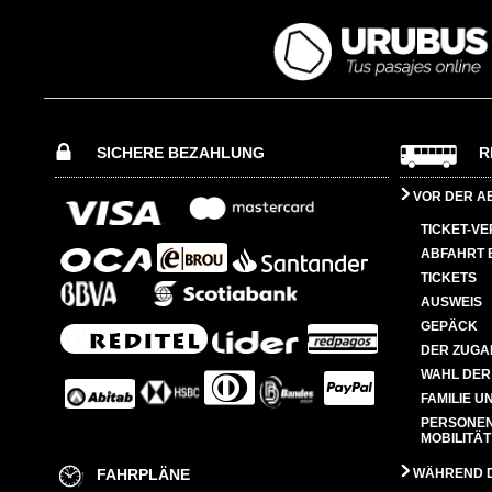
SICHERE BEZAHLUNG
R
VOR DER A
TICKET-V
ABFAHRT 
TICKETS
AUSWEIS
GEPÄCK
DER ZUGA
WAHL DER
FAMILIE U
PERSONEN
MOBILITÄT
FAHRPLÄNE
WÄHREND D