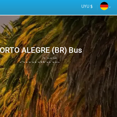
UYU $
PORTO ALEGRE (BR) Bus
Tus
online
ómnibus