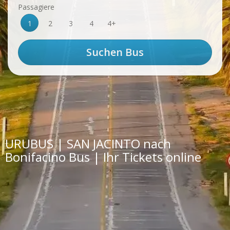
Passagiere
1
2
3
4
4+
URUBUS | SAN JACINTO nach
Bonifacino Bus | Ihr Tickets online