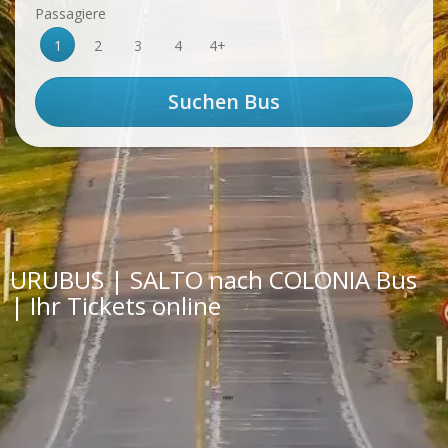
Passagiere
1
2
3
4
4+
URUBUS | SALTO nach COLONIA Bus
| Ihr Tickets online