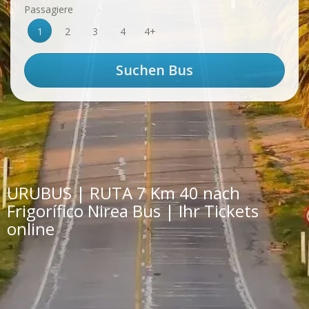
Passagiere
1
2
3
4
4+
URUBUS | RUTA 7 Km 40 nach
Frigorífico Nirea Bus | Ihr Tickets
online