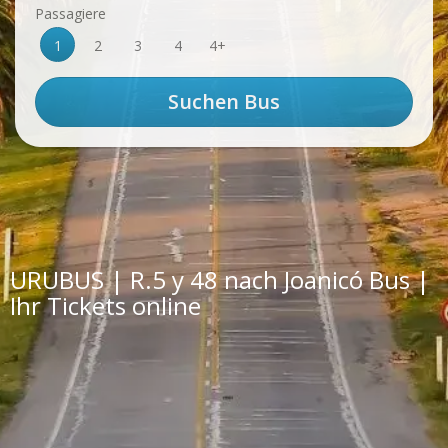
Passagiere
1
2
3
4
4+
URUBUS | R.5 y 48 nach Joanicó Bus |
Ihr Tickets online