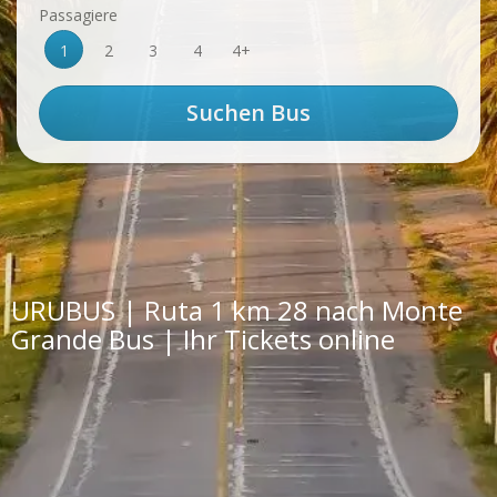
Passagiere
1
2
3
4
4+
URUBUS | Ruta 1 km 28 nach Monte
Grande Bus | Ihr Tickets online