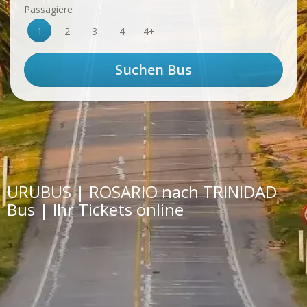
Passagiere
1
2
3
4
4+
URUBUS | ROSARIO nach TRINIDAD
Bus | Ihr Tickets online