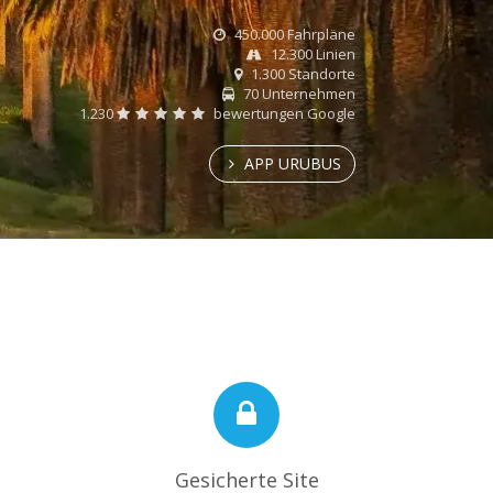
450.000 Fahrpläne
12.300 Linien
1.300 Standorte
70 Unternehmen
1.230
bewertungen Google
APP URUBUS
Gesicherte Site