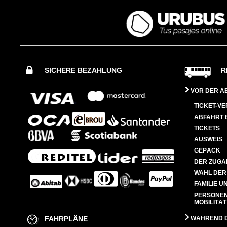
SICHERE BEZAHLUNG
R
VOR DER A
TICKET-V
ABFAHRT 
TICKETS
AUSWEIS
GEPÄCK
DER ZUGA
WAHL DER
FAMILIE U
PERSONEN
MOBILITÄT
FAHRPLÄNE
WÄHREND D