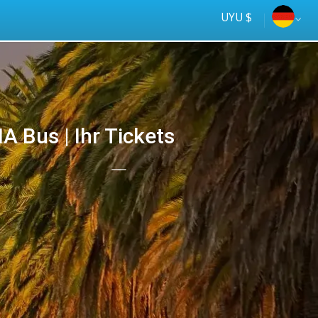
UYU $
Bus | Ihr Tickets
Tus
online
ómnibus