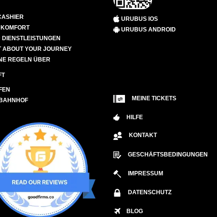
CASHIER
URUBUS IOS
D KOMFORT
URUBUS ANDROID
 DIENSTLEISTUNGEN
 ABOUT YOUR JOURNEY
NE REGELN ÜBER
FT
FEN
MEINE TICKETS
 BAHNHOF
HILFE
KONTAKT
GESCHÄFTSBEDINGUNGEN
IMPRESSUM
DATENSCHUTZ
BLOG