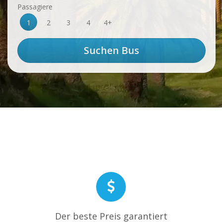
Passagiere
1
2
3
4
4+
Der beste Preis garantiert