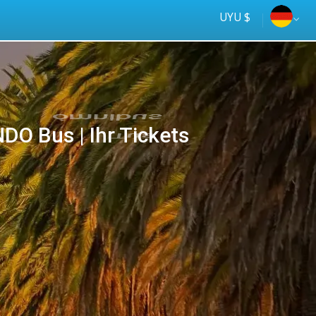
UYU $
O Bus | Ihr Tickets
Tus
online
ómnibus