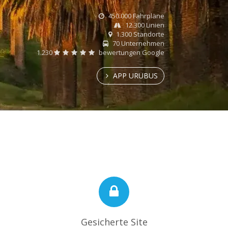
450.000 Fahrpläne
12.300 Linien
1.300 Standorte
70 Unternehmen
1.230
bewertungen Google
APP URUBUS
Gesicherte Site