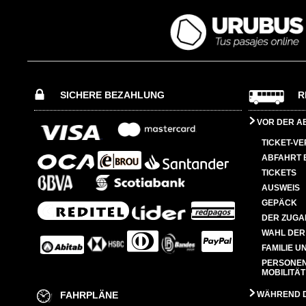
SICHERE BEZAHLUNG
R
VOR DER A
TICKET-V
ABFAHRT 
TICKETS
AUSWEIS
GEPÄCK
DER ZUGA
WAHL DER
FAMILIE U
PERSONEN
MOBILITÄT
FAHRPLÄNE
WÄHREND D