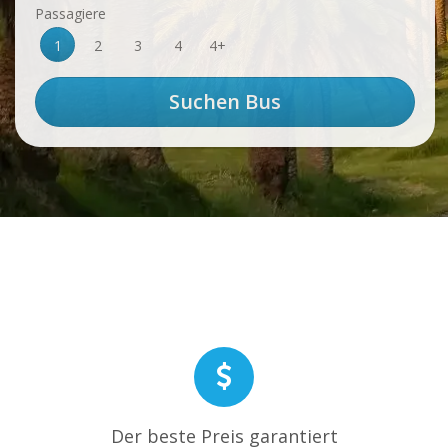
Passagiere
1
2
3
4
4+
Der beste Preis garantiert