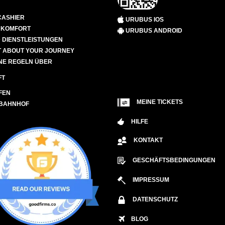
CASHIER
URUBUS IOS
D KOMFORT
URUBUS ANDROID
 DIENSTLEISTUNGEN
 ABOUT YOUR JOURNEY
NE REGELN ÜBER
FT
FEN
MEINE TICKETS
 BAHNHOF
HILFE
KONTAKT
GESCHÄFTSBEDINGUNGEN
IMPRESSUM
DATENSCHUTZ
BLOG