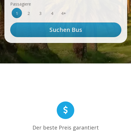
Passagiere
1
2
3
4
4+
Der beste Preis garantiert