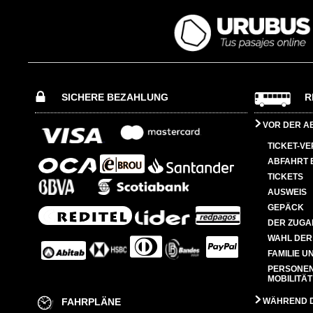
SICHERE BEZAHLUNG
R
VOR DER A
TICKET-V
ABFAHRT 
TICKETS
AUSWEIS
GEPÄCK
DER ZUGA
WAHL DER
FAMILIE U
PERSONEN
MOBILITÄT
FAHRPLÄNE
WÄHREND D