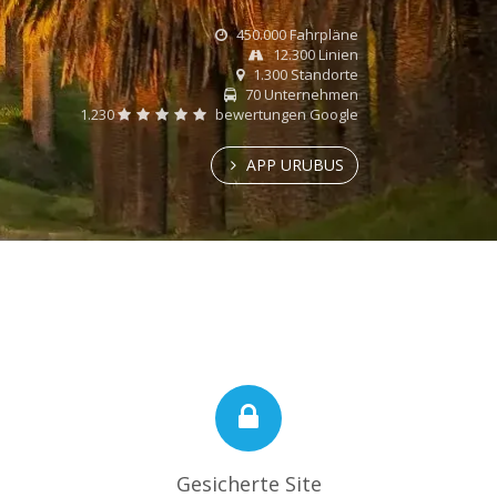
450.000 Fahrpläne
12.300 Linien
1.300 Standorte
70 Unternehmen
1.230
bewertungen Google
APP URUBUS
Gesicherte Site