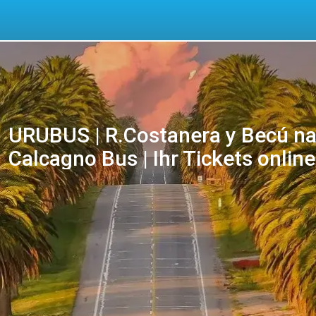
URUBUS | R.Costanera y Becú nac
Calcagno Bus | Ihr Tickets online