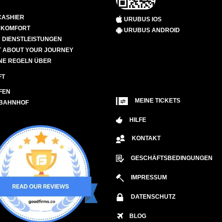
CASHIER
URUBUS IOS
D KOMFORT
URUBUS ANDROID
 DIENSTLEISTUNGEN
 ABOUT YOUR JOURNEY
NE REGELN ÜBER
FT
FEN
MEINE TICKETS
 BAHNHOF
HILFE
KONTAKT
GESCHÄFTSBEDINGUNGEN
IMPRESSUM
DATENSCHUTZ
BLOG