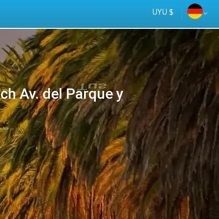
UYU $
h Av. del Parque y
Tus
online
ómnibus