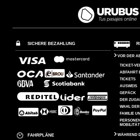
SICHERE BEZAHLUNG
R
VOR DER A
TICKET-V
ABFAHRT 
TICKETS
AUSWEIS
GEPÄCK
DER ZUGA
WAHL DER
FAMILIE U
PERSONEN
MOBILITÄT
FAHRPLÄNE
WÄHREND D