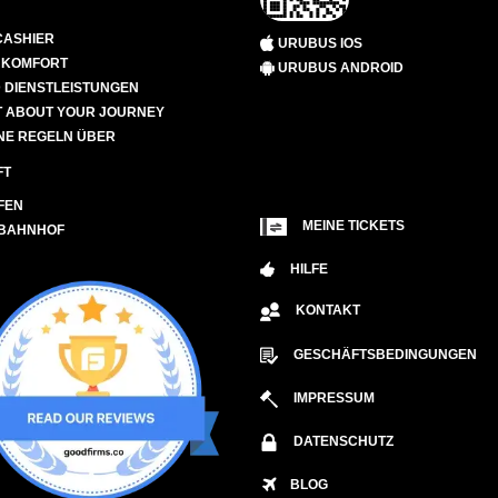
CASHIER
URUBUS IOS
D KOMFORT
URUBUS ANDROID
 DIENSTLEISTUNGEN
 ABOUT YOUR JOURNEY
NE REGELN ÜBER
FT
FEN
MEINE TICKETS
 BAHNHOF
HILFE
KONTAKT
GESCHÄFTSBEDINGUNGEN
IMPRESSUM
DATENSCHUTZ
BLOG