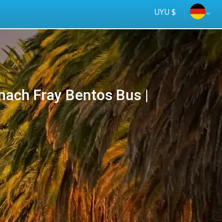
UYU $
ch Fray Bentos Bus |
Tus
online
ómnibus