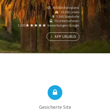
450.000 Fahrpläne
12.300 Linien
1.300 Standorte
70 Unternehmen
1.230
bewertungen Google
APP URUBUS
Gesicherte Site