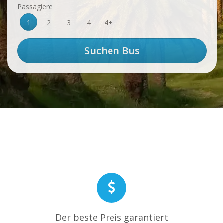
Passagiere
1
2
3
4
4+
Der beste Preis garantiert