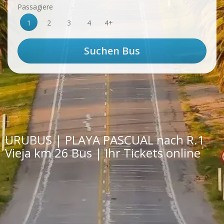
Passagiere
1
2
3
4
4+
URUBUS | PLAYA PASCUAL nach R.1
Vieja km 26 Bus | Ihr Tickets online