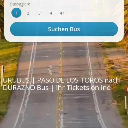
Passagiere
1
2
3
4
4+
URUBUS | PASO DE LOS TOROS nach
DURAZNO Bus | Ihr Tickets online