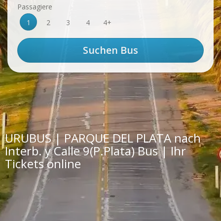
Passagiere
1
2
3
4
4+
URUBUS | PARQUE DEL PLATA nach
Interb. y Calle 9(P.Plata) Bus | Ihr
Tickets online