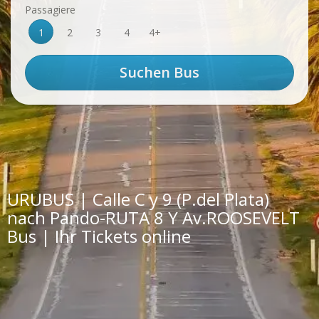
Passagiere
1
2
3
4
4+
URUBUS | Calle C y 9 (P.del Plata)
nach Pando-RUTA 8 Y Av.ROOSEVELT
Bus | Ihr Tickets online