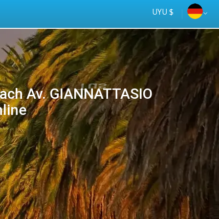
UYU $
nach Av. GIANNATTASIO
line
Tus
online
ómnibus