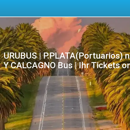
URUBUS | P.PLATA(Portuarios) 
Y CALCAGNO Bus | Ihr Tickets on