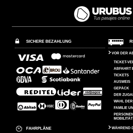
SICHERE BEZAHLUNG
R
VOR DER A
TICKET-V
ABFAHRT 
TICKETS
AUSWEIS
GEPÄCK
DER ZUGA
WAHL DER
FAMILIE U
PERSONEN
MOBILITÄT
FAHRPLÄNE
WÄHREND D