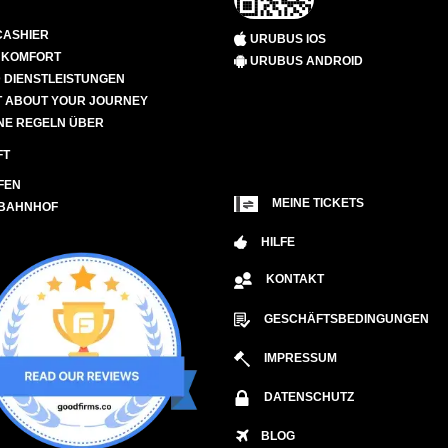
CASHIER
URUBUS IOS
D KOMFORT
URUBUS ANDROID
 DIENSTLEISTUNGEN
 ABOUT YOUR JOURNEY
NE REGELN ÜBER
FT
FEN
MEINE TICKETS
 BAHNHOF
HILFE
KONTAKT
GESCHÄFTSBEDINGUNGEN
IMPRESSUM
DATENSCHUTZ
BLOG