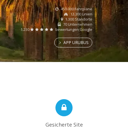
450.000 Fahrpläne
12.300 Linien
1.300 Standorte
70 Unternehmen
1.230
bewertungen Google
APP URUBUS
Gesicherte Site