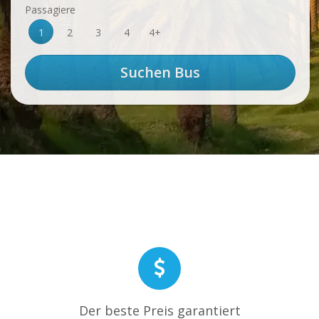
Passagiere
1
2
3
4
4+
Der beste Preis garantiert