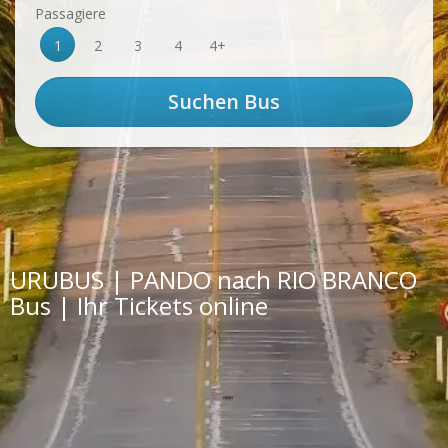
Passagiere
1
2
3
4
4+
URUBUS | PANDO nach RIO BRANCO
Bus | Ihr Tickets online