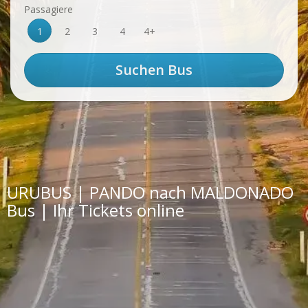
Passagiere
1
2
3
4
4+
URUBUS | PANDO nach MALDONADO
Bus | Ihr Tickets online