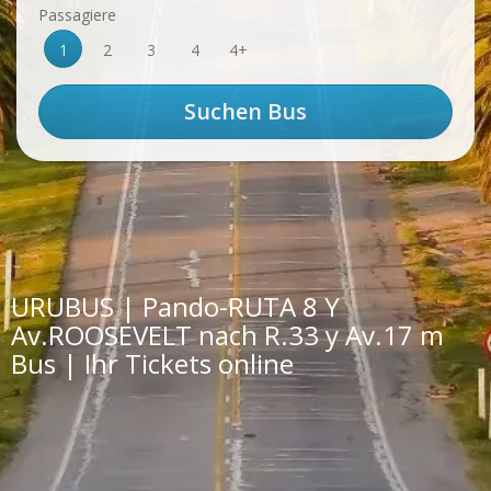
Passagiere
1
2
3
4
4+
URUBUS | Pando-RUTA 8 Y
Av.ROOSEVELT nach R.33 y Av.17 m
Bus | Ihr Tickets online