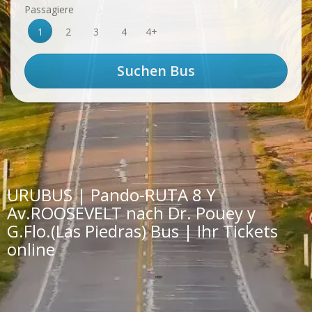
Passagiere
1
2
3
4
4+
URUBUS | Pando-RUTA 8 Y
Av.ROOSEVELT nach Dr. Pouey y
G.Flo.(Las Piedras) Bus | Ihr Tickets
online