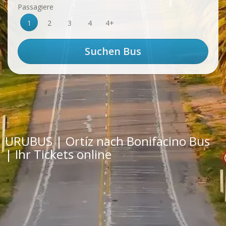
Passagiere
1
2
3
4
4+
URUBUS | Ortíz nach Bonifacino Bus
| Ihr Tickets online