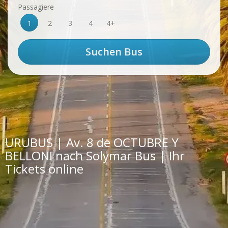
Passagiere
1
2
3
4
4+
URUBUS | Av. 8 de OCTUBRE Y
BELLONI nach Solymar Bus | Ihr
Tickets online