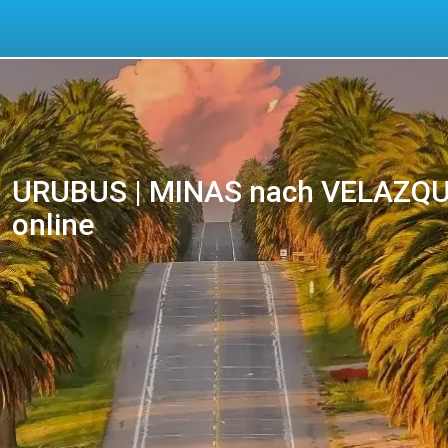
URUBUS | MINAS nach VELAZQUEZ
online