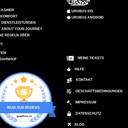
CASHIER
URUBUS IOS
D KOMFORT
URUBUS ANDROID
 DIENSTLEISTUNGEN
 ABOUT YOUR JOURNEY
NE REGELN ÜBER
FT
FEN
MEINE TICKETS
 BAHNHOF
HILFE
KONTAKT
GESCHÄFTSBEDINGUNGEN
IMPRESSUM
DATENSCHUTZ
BLOG