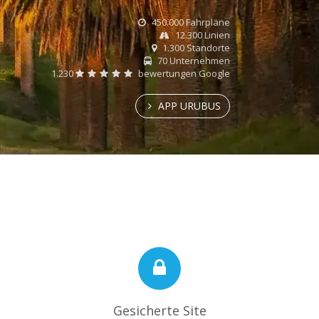
450.000 Fahrpläne
12.300 Linien
1.300 Standorte
70 Unternehmen
1.230
bewertungen Google
APP URUBUS
Gesicherte Site