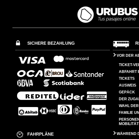
SICHERE BEZAHLUNG
R
VOR DER A
TICKET-V
ABFAHRT 
TICKETS
AUSWEIS
GEPÄCK
DER ZUGA
WAHL DER
FAMILIE U
PERSONEN
MOBILITÄT
FAHRPLÄNE
WÄHREND D