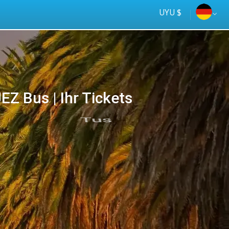
UYU $
 Bus | Ihr Tickets
Tus
online
ómnibus