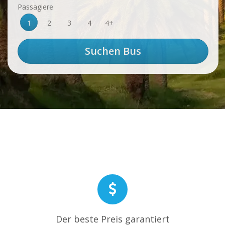
Passagiere
1
2
3
4
4+
Der beste Preis garantiert