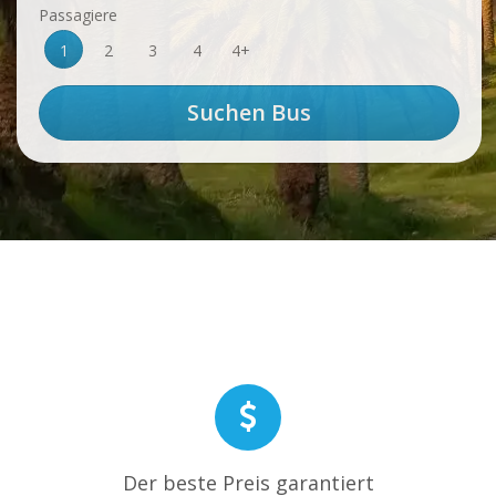
Passagiere
1
2
3
4
4+
Der beste Preis garantiert