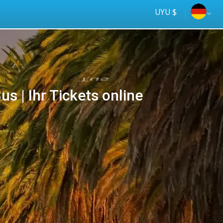
UYU $
s | Ihr Tickets online
Tus
online
ómnibus