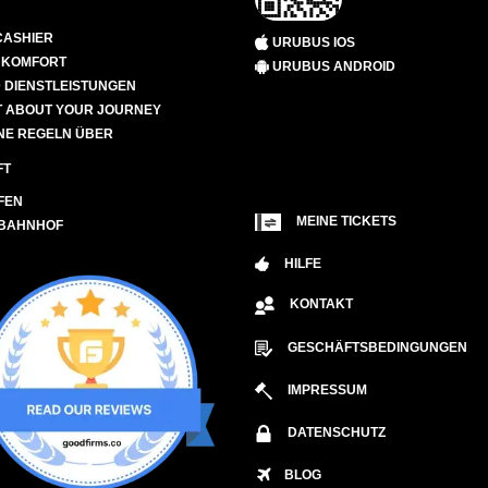
CASHIER
URUBUS IOS
D KOMFORT
URUBUS ANDROID
 DIENSTLEISTUNGEN
 ABOUT YOUR JOURNEY
NE REGELN ÜBER
FT
FEN
MEINE TICKETS
 BAHNHOF
HILFE
KONTAKT
GESCHÄFTSBEDINGUNGEN
IMPRESSUM
DATENSCHUTZ
BLOG