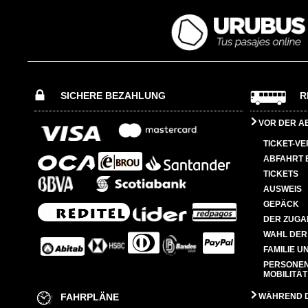
SICHERE BEZAHLUNG
R
VOR DER A
TICKET-V
ABFAHRT 
TICKETS
AUSWEIS
GEPÄCK
DER ZUGA
WAHL DER
FAMILIE U
PERSONEN
MOBILITÄT
FAHRPLÄNE
WÄHREND D