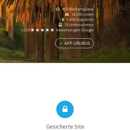
450.000 Fahrpläne
12.300 Linien
1.300 Standorte
70 Unternehmen
1.230
bewertungen Google
APP URUBUS
Gesicherte Site