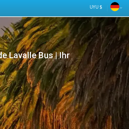
UYU $
Lavalle Bus | Ihr
Tus
online
ómnibus