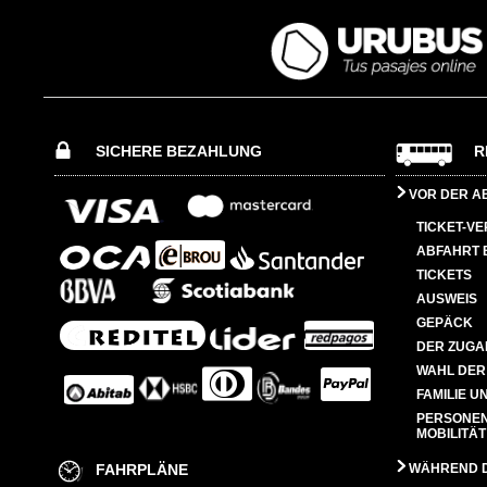
SICHERE BEZAHLUNG
R
VOR DER A
TICKET-V
ABFAHRT 
TICKETS
AUSWEIS
GEPÄCK
DER ZUGA
WAHL DER
FAMILIE U
PERSONEN
MOBILITÄT
FAHRPLÄNE
WÄHREND D