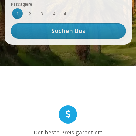
Passagiere
1
2
3
4
4+
Der beste Preis garantiert