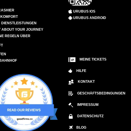
CASHIER
URUBUS IOS
D KOMFORT
URUBUS ANDROID
 DIENSTLEISTUNGEN
 ABOUT YOUR JOURNEY
NE REGELN ÜBER
FT
FEN
MEINE TICKETS
 BAHNHOF
HILFE
KONTAKT
GESCHÄFTSBEDINGUNGEN
IMPRESSUM
DATENSCHUTZ
BLOG