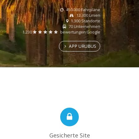
450.000 Fahrpläne
12.300 Linien
1.300 Standorte
70 Unternehmen
1.230
bewertungen Google
APP URUBUS
Gesicherte Site