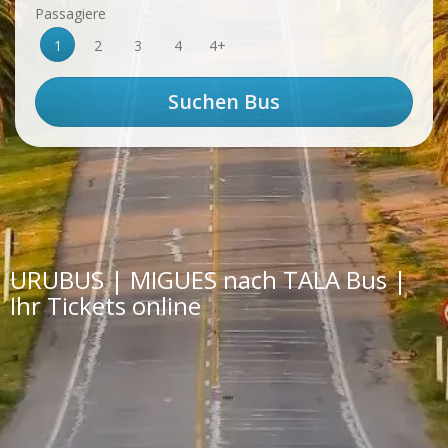
Passagiere
1
2
3
4
4+
URUBUS | MIGUES nach TALA Bus |
Ihr Tickets online