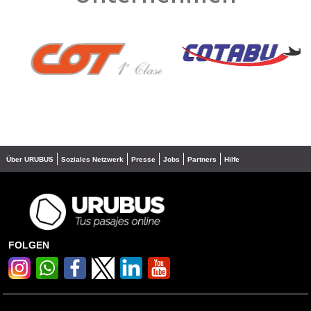
❮
❯
Über URUBUS
Soziales Netzwerk
Presse
Jobs
Partners
Hilfe
FOLGEN