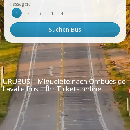
Passagiere
1
2
3
4
4+
URUBUS | Miguelete nach Ombues de
Lavalle Bus | Ihr Tickets online