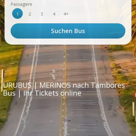
Passagiere
1
2
3
4
4+
URUBUS | MERINOS nach Tambores
Bus | Ihr Tickets online