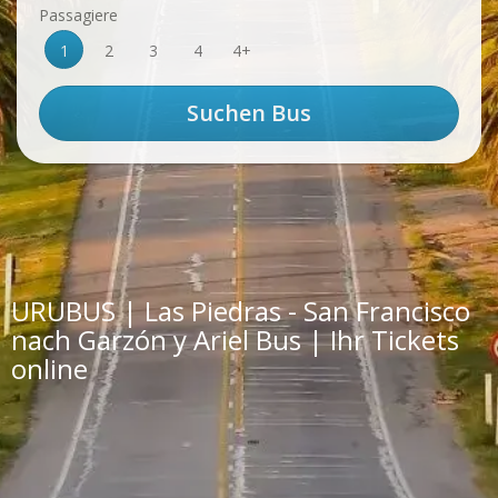
Passagiere
1
2
3
4
4+
URUBUS | Las Piedras - San Francisco
nach Garzón y Ariel Bus | Ihr Tickets
online