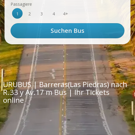
Passagiere
1
2
3
4
4+
URUBUS | Barreras(Las Piedras) nach
R.33 y Av.17 m Bus | Ihr Tickets
online