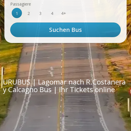
Passagiere
1
2
3
4
4+
URUBUS | Lagomar nach R.Costanera
y Calcagno Bus | Ihr Tickets online