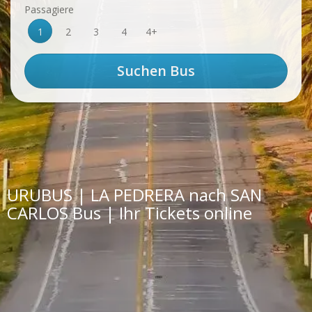
Passagiere
1
2
3
4
4+
URUBUS | LA PEDRERA nach SAN
CARLOS Bus | Ihr Tickets online