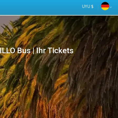
UYU $
LO Bus | Ihr Tickets
Tus
online
ómnibus