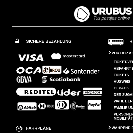
SICHERE BEZAHLUNG
R
VOR DER A
TICKET-V
ABFAHRT 
TICKETS
AUSWEIS
GEPÄCK
DER ZUGA
WAHL DER
FAMILIE U
PERSONEN
MOBILITÄT
FAHRPLÄNE
WÄHREND D