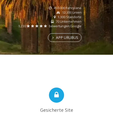
450.000 Fahrpläne
12.300 Linien
1.300 Standorte
70 Unternehmen
1.230
bewertungen Google
APP URUBUS
Gesicherte Site