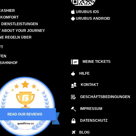
CASHIER
URUBUS IOS
D KOMFORT
URUBUS ANDROID
 DIENSTLEISTUNGEN
 ABOUT YOUR JOURNEY
NE REGELN ÜBER
FT
FEN
MEINE TICKETS
 BAHNHOF
HILFE
KONTAKT
GESCHÄFTSBEDINGUNGEN
IMPRESSUM
DATENSCHUTZ
BLOG