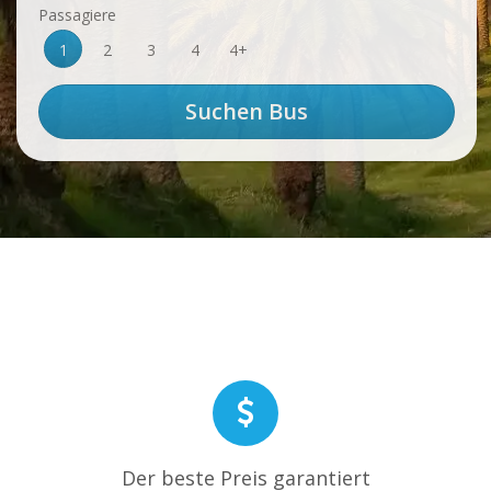
Passagiere
1
2
3
4
4+
Der beste Preis garantiert