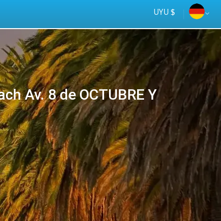
UYU $
ach Av. 8 de OCTUBRE Y
Tus
online
ómnibus