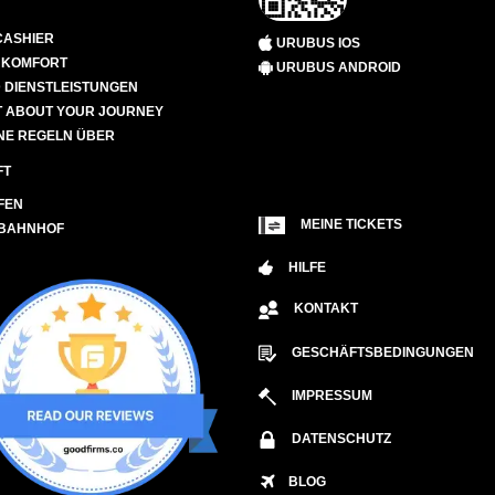
CASHIER
URUBUS IOS
D KOMFORT
URUBUS ANDROID
 DIENSTLEISTUNGEN
 ABOUT YOUR JOURNEY
NE REGELN ÜBER
FT
FEN
MEINE TICKETS
 BAHNHOF
HILFE
KONTAKT
GESCHÄFTSBEDINGUNGEN
IMPRESSUM
DATENSCHUTZ
BLOG