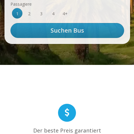
Passagiere
1
2
3
4
4+
Der beste Preis garantiert