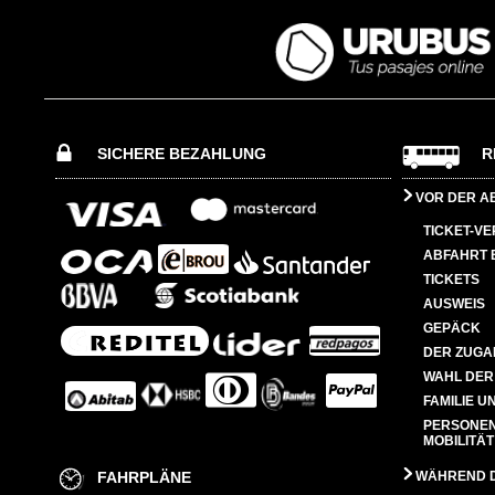
SICHERE BEZAHLUNG
R
VOR DER A
TICKET-V
ABFAHRT 
TICKETS
AUSWEIS
GEPÄCK
DER ZUGA
WAHL DER
FAMILIE U
PERSONEN
MOBILITÄT
FAHRPLÄNE
WÄHREND D