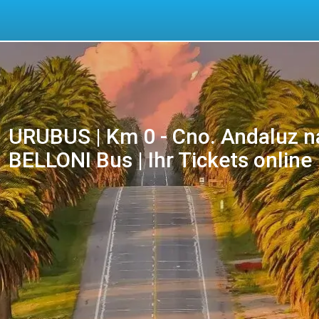
URUBUS | Km 0 - Cno. Andaluz n
BELLONI Bus | Ihr Tickets online