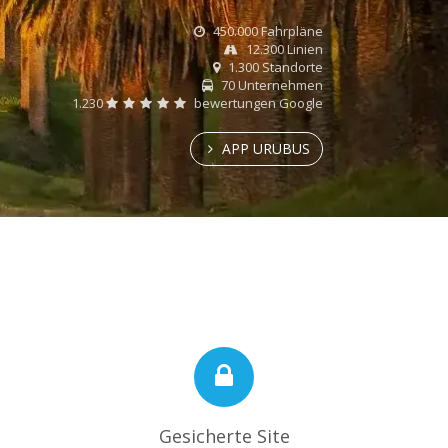
450.000 Fahrpläne
12.300 Linien
1.300 Standorte
70 Unternehmen
1.230
bewertungen Google
APP URUBUS
Gesicherte Site