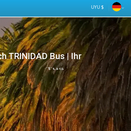
UYU $
h TRINIDAD Bus | Ihr
Tus
online
ómnibus