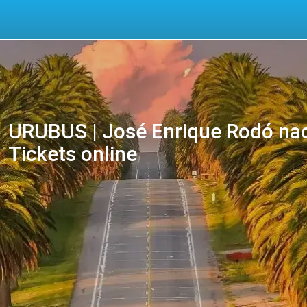
URUBUS | José Enrique Rodó nac
Tickets online