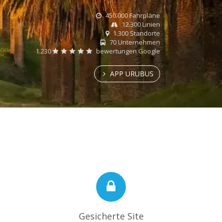
450.000 Fahrpläne
12.300 Linien
1.300 Standorte
70 Unternehmen
1.230
bewertungen Google
APP URUBUS
Gesicherte Site