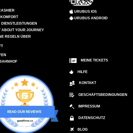
CASHIER
URUBUS IOS
D KOMFORT
URUBUS ANDROID
 DIENSTLEISTUNGEN
 ABOUT YOUR JOURNEY
NE REGELN ÜBER
FT
FEN
MEINE TICKETS
 BAHNHOF
HILFE
KONTAKT
GESCHÄFTSBEDINGUNGEN
IMPRESSUM
DATENSCHUTZ
BLOG