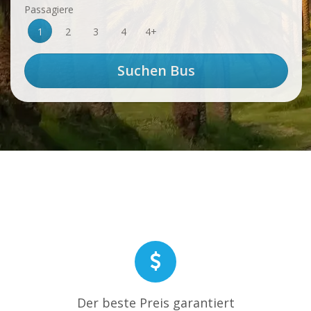
Passagiere
1
2
3
4
4+
Der beste Preis garantiert