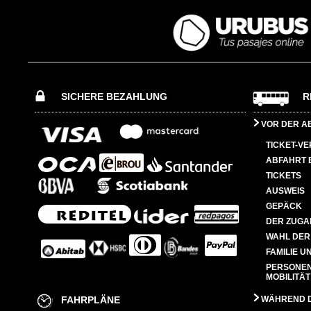
SICHERE BEZAHLUNG
R
VOR DER A
TICKET-V
ABFAHRT 
TICKETS
AUSWEIS
GEPÄCK
DER ZUGA
WAHL DER
FAMILIE U
PERSONEN
MOBILITÄT
FAHRPLÄNE
WÄHREND D