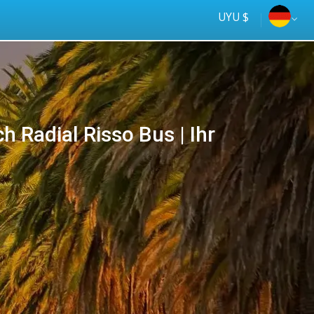
UYU $
 Radial Risso Bus | Ihr
Tus
online
ómnibus