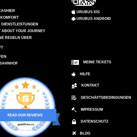
CASHIER
URUBUS IOS
D KOMFORT
URUBUS ANDROID
 DIENSTLEISTUNGEN
 ABOUT YOUR JOURNEY
NE REGELN ÜBER
FT
FEN
MEINE TICKETS
 BAHNHOF
HILFE
KONTAKT
GESCHÄFTSBEDINGUNGEN
IMPRESSUM
DATENSCHUTZ
BLOG