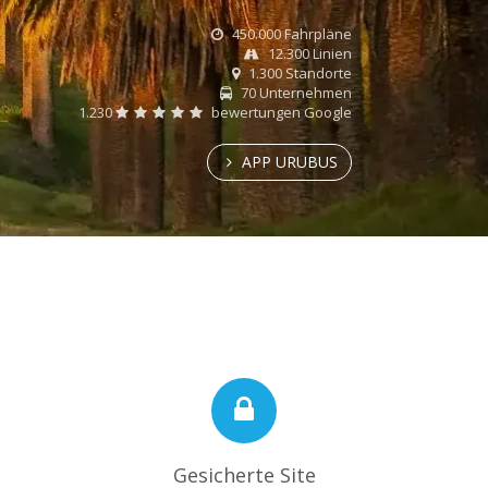
450.000 Fahrpläne
12.300 Linien
1.300 Standorte
70 Unternehmen
1.230
bewertungen Google
APP URUBUS
Gesicherte Site