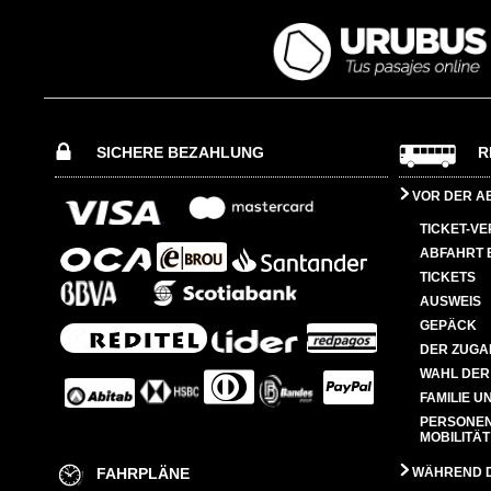
SICHERE BEZAHLUNG
R
VOR DER A
TICKET-V
ABFAHRT 
TICKETS
AUSWEIS
GEPÄCK
DER ZUGA
WAHL DER
FAMILIE U
PERSONEN
MOBILITÄT
FAHRPLÄNE
WÄHREND D