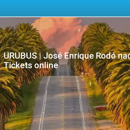
URUBUS | José Enrique Rodó nach
Tickets online