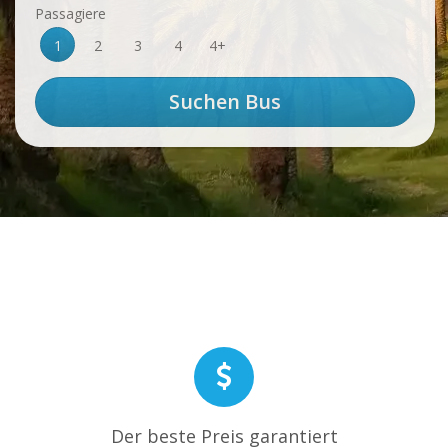
Passagiere
1
2
3
4
4+
Der beste Preis garantiert